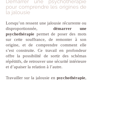
Démarrer une psychothérapie
pour comprendre les origines de
la jalousie
Lorsqu’on ressent une jalousie récurrente ou
disproportionnée,
démarrer une
psychothérapie
permet de poser des mots
sur cette souffrance, de remonter à son
origine, et de comprendre comment elle
s’est construite. Ce travail en profondeur
offre la possibilité de sortir des schémas
répétitifs, de retrouver une sécurité intérieure
et d’apaiser la relation à l’autre.
Travailler sur la jalousie en
psychothérapie
,
c’est aussi apprendre à mieux se connaître, à
renforcer son estime de soi et à établir des
liens plus sereins, sans peur ni comparaison
constante.
Consulter une
psychothérapeute à Paris 9ème
Si vous souhaitez
rencontrer un